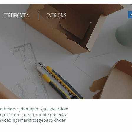
+
CERTIFICATEN
OVER ONS
 beide zijden open zijn, waardoor
product en creëert ruimte om extra
e voedingsmarkt toegepast, onder