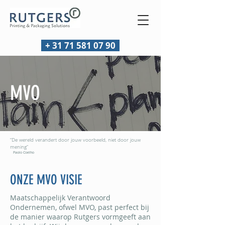
+ 31 71 581 07 90
MVO
“De wereld verandert door jouw voorbeeld, niet door jouw
mening”
Paolo Coelho
ONZE MVO VISIE
Maatschappelijk Verantwoord
Ondernemen, ofwel MVO, past perfect bij
de manier waarop Rutgers vormgeeft aan