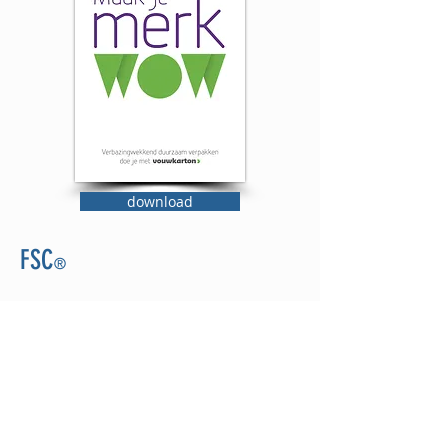
download
FSC
®
FSC® is een bekend milieukeurmerk dat
zich richt op duurzaam en verantwoord
bosbeheer. Milieukeurmerken helpen
bedrijven én consumenten bij het maken
van duurzame keuzes. Een keurmerk
moet zich waarmaken en dit wordt
gegarandeerd door een onafhankelijke